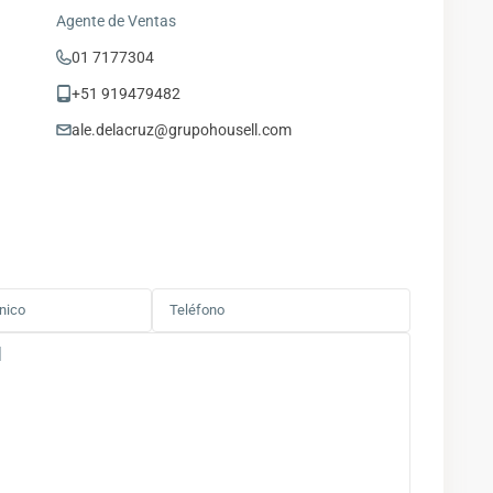
Agente de Ventas
01 7177304
+51 919479482
ale.delacruz@grupohousell.com