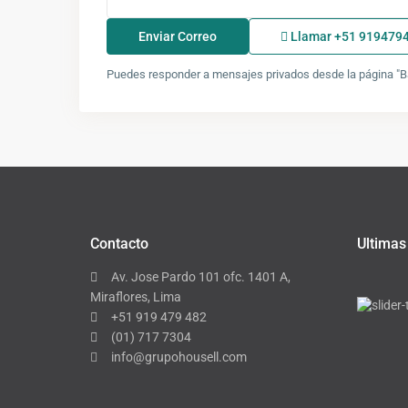
Llamar
+51 919479
Puedes responder a mensajes privados desde la página "Ba
Contacto
Ultimas
Av. Jose Pardo 101 ofc. 1401 A,
Miraflores, Lima
+51 919 479 482
(01) 717 7304
info@grupohousell.com