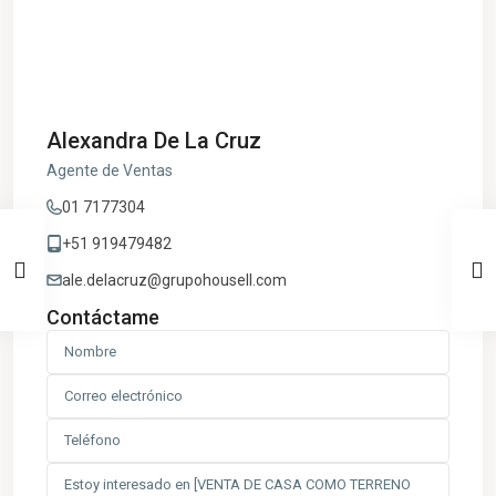
Alexandra De La Cruz
Agente de Ventas
01 7177304
+51 919479482
ale.delacruz@grupohousell.com
Contáctame