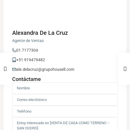
Alexandra De La Cruz
Agente de Ventas
01 7177304
+51 919479482
ale.delacruz@grupohousell.com
Contáctame