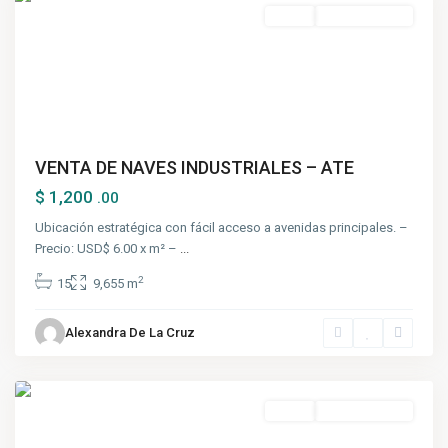
Venta
Nuevo Ingreso
VENTA DE NAVES INDUSTRIALES – ATE
$ 1,200
.00
Ubicación estratégica con fácil acceso a avenidas principales. –
Precio: USD$ 6.00 x m² –
...
2
15
9,655 m
Alexandra De La Cruz
Ate
,
Lima
Venta
Nuevo Ingreso