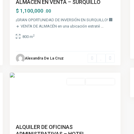
ALMACEN EN VENTA – SURQUILLO
$ 1,100,000
.00
¡GRAN OPORTUNIDAD DE INVERSIÓN EN SURQUILLO! 🏢
🔹 VENTA DE ALMACÉN en una ubicación estraté
...
2
800 m
Cercado
de
Alexandra De La Cruz
Lima
,
1
Lima
Alquiler
Nuevo Ingreso
ALQUILER DE OFICINAS
ADMINISTRATIVAS – HOTEL...