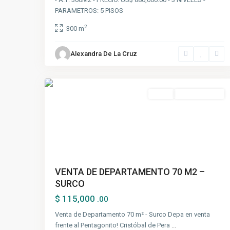
PARAMETROS: 5 PISOS
2
300 m
Santiago
de
Alexandra De La Cruz
Surco
,
5
Lima
Venta
Nuevo Ingreso
VENTA DE DEPARTAMENTO 70 M2 –
SURCO
$ 115,000
.00
Venta de Departamento 70 m² - Surco Depa en venta
frente al Pentagonito! Cristóbal de Pera
...