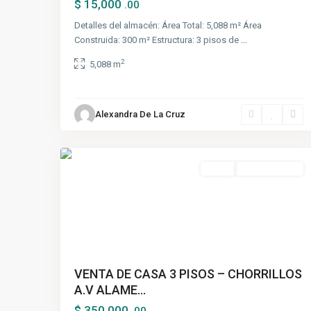
$ 15,000
.00
Detalles del almacén: Área Total: 5,088 m² Área
Construida: 300 m² Estructura: 3 pisos de
...
2
5,088 m
Alexandra De La Cruz
Chorrillos
,
6
Lima
Venta
Nuevo Ingreso
VENTA DE CASA 3 PISOS – CHORRILLOS
A.V ALAME...
$ 350,000