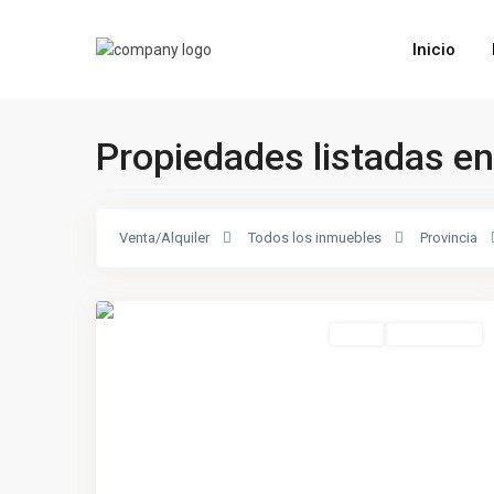
Inicio
Propiedades listadas en
Cercado
de
Venta/Alquiler
Todos los inmuebles
Provincia
Lima
,
3
Lima
Venta
Nueva Oferta