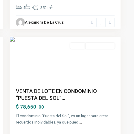
2
4
4
352 m
Alexandra De La Cruz
6
cañete
Venta
Nuevo Ingreso
VENTA DE LOTE EN CONDOMINIO
“PUESTA DEL SOL”...
$ 78,650
.00
El condominio “Puesta del Sol”, es un lugar para crear
recuerdos inolvidables, ya que pued
...