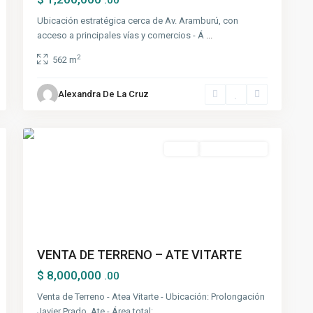
.00
Ubicación estratégica cerca de Av. Aramburú, con
acceso a principales vías y comercios - Á
...
2
562 m
Alexandra De La Cruz
Ate
,
1
Lima
Venta
Nuevo Ingreso
VENTA DE TERRENO – ATE VITARTE
$ 8,000,000
.00
Venta de Terreno - Atea Vitarte - Ubicación: Prolongación
Javier Prado, Ate - Área total:
...