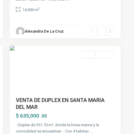
2
14,000 m
Santa
María
del
Alexandra De La Cruz
Mar
,
5
Lima
Venta
Ocasión
VENTA DE DUPLEX EN SANTA MARIA
DEL MAR
$ 635,000
.00
- Dúplex de 351.70 m², donde la brisa marina y la
comodidad se encuentran. - Con 4 habitac
...