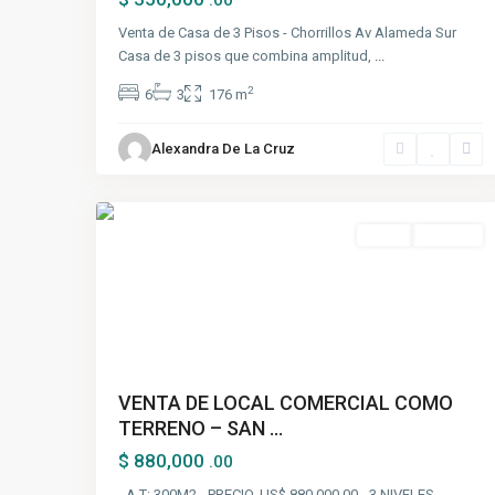
.00
Venta de Casa de 3 Pisos - Chorrillos Av Alameda Sur
Casa de 3 pisos que combina amplitud,
...
2
6
3
176 m
San
Alexandra De La Cruz
Isidro
,
1
Lima
Venta
Ocasión
VENTA DE LOCAL COMERCIAL COMO
TERRENO – SAN ...
$ 880,000
.00
- A.T: 300M2 - PRECIO. US$ 880,000.00 - 3 NIVELES -