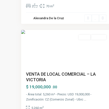
2
2
1
70 m
La
Alexandra De la Cruz
Victoria
,
6
Lima
Venta
Ocasión
VENTA DE LOCAL COMERCIAL – LA
VICTORIA
$ 19,000,000
.00
- Área total: 5,260 m² - Precio: USD 19,000,000 -
Zonificación: CZ (Comercio Zonal) - Ubic
...
2
5,260 m