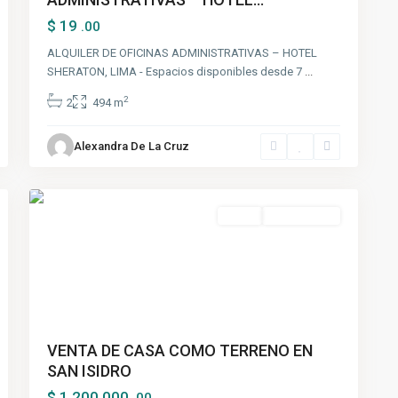
$ 19
.00
ALQUILER DE OFICINAS ADMINISTRATIVAS – HOTEL
SHERATON, LIMA - Espacios disponibles desde 7
...
2
2
494 m
San
Alexandra De La Cruz
Isidro
,
3
Lima
Venta
Nueva Oferta
VENTA DE CASA COMO TERRENO EN
SAN ISIDRO
$ 1,200,000